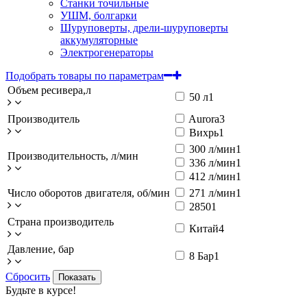
Станки точильные
УШМ, болгарки
Шуруповерты, дрели-шуруповерты
аккумуляторные
Электрогенераторы
Подобрать товары по параметрам
Объем ресивера,л
50 л
1
Производитель
Aurora
3
Вихрь
1
300 л/мин
1
Производительность, л/мин
336 л/мин
1
412 л/мин
1
Число оборотов двигателя, об/мин
271 л/мин
1
2850
1
Страна производитель
Китай
4
Давление, бар
8 Бар
1
Сбросить
Показать
Будьте в курсе!