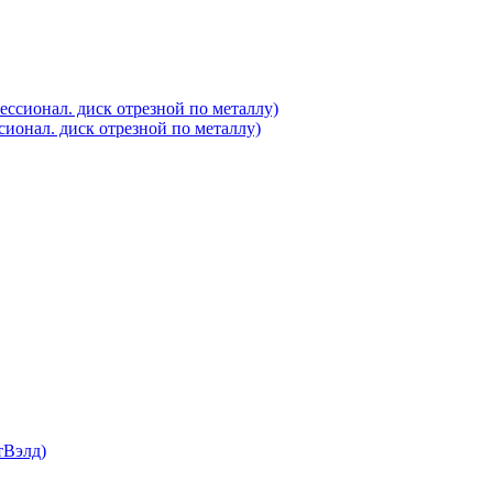
сионал. диск отрезной по металлу)
тВэлд)