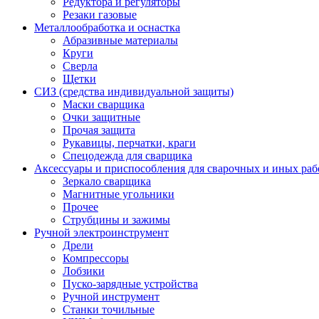
Редуктора и регуляторы
Резаки газовые
Металлообработка и оснастка
Абразивные материалы
Круги
Сверла
Щетки
СИЗ (средства индивидуальной защиты)
Маски сварщика
Очки защитные
Прочая защита
Рукавицы, перчатки, краги
Спецодежда для сварщика
Аксессуары и приспособления для сварочных и иных раб
Зеркало сварщика
Магнитные угольники
Прочее
Струбцины и зажимы
Ручной электроинструмент
Дрели
Компрессоры
Лобзики
Пуско-зарядные устройства
Ручной инструмент
Станки точильные