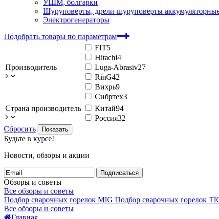
УШМ, болгарки
Шуруповерты, дрели-шуруповерты аккумуляторны
Электрогенераторы
Подобрать товары по параметрам
FIT
5
Hitachi
4
Производитель
Luga-Abrasiv
27
RinG
42
Вихрь
9
Сибртех
3
Страна производитель
Китай
94
Россия
32
Сбросить
Показать
Будьте в курсе!
Новости, обзоры и акции
Подписаться
Обзоры и советы
Все обзоры и советы
Подбор сварочных горелок MIG
Подбор сварочных горелок TI
Все обзоры и советы
Главная