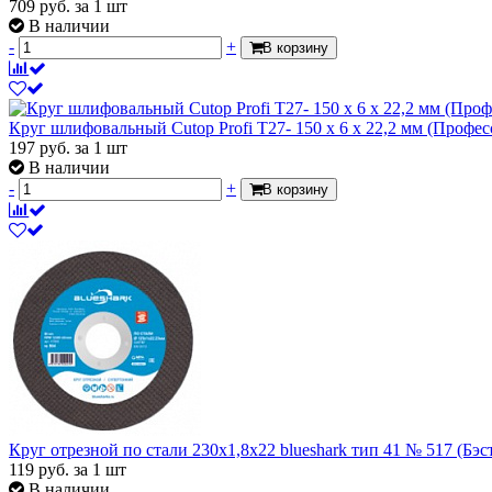
709
руб.
за 1 шт
В наличии
-
+
В корзину
Круг шлифовальный Cutop Profi T27- 150 x 6 x 22,2 мм (Профес
197
руб.
за 1 шт
В наличии
-
+
В корзину
Круг отрезной по стали 230х1,8х22 blueshark тип 41 № 517 (Бэс
119
руб.
за 1 шт
В наличии