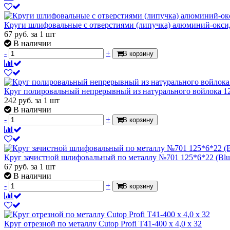
Круги шлифовальные с отверстиями (липучка) алюминий-оксидн
67
руб.
за 1 шт
В наличии
-
+
В корзину
Круг полировальный непрерывный из натурального войлока 125
242
руб.
за 1 шт
В наличии
-
+
В корзину
Круг зачистной шлифовальный по металлу №701 125*6*22 (Blu
67
руб.
за 1 шт
В наличии
-
+
В корзину
Круг отрезной по металлу Cutop Profi T41-400 x 4,0 x 32