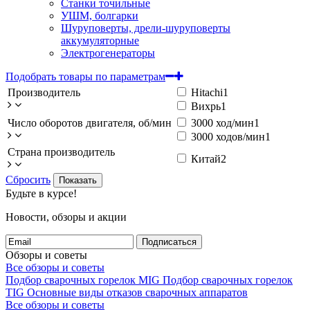
Станки точильные
УШМ, болгарки
Шуруповерты, дрели-шуруповерты
аккумуляторные
Электрогенераторы
Подобрать товары по параметрам
Производитель
Hitachi
1
Вихрь
1
Число оборотов двигателя, об/мин
3000 ход/мин
1
3000 ходов/мин
1
Страна производитель
Китай
2
Сбросить
Показать
Будьте в курсе!
Новости, обзоры и акции
Подписаться
Обзоры и советы
Все обзоры и советы
Подбор сварочных горелок MIG
Подбор сварочных горелок
TIG
Основные виды отказов сварочных аппаратов
Все обзоры и советы