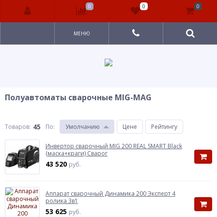
0
0
0
МЕНЮ
Полуавтоматы сварочные MIG-MAG
45
Товаров:
По
:
Умолчанию
Цене
Рейтингу
Инвертор сварочный MIG 200 REAL SMART Black
(маска+краги) Сварог
43 520
руб.
Аппарат сварочный Динамика 200 Эксперт 4
ролика 3в1
53 625
руб.