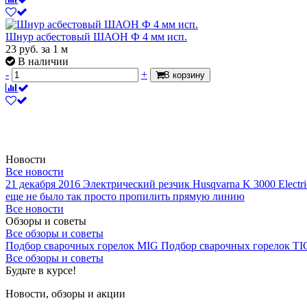
Шнур асбестовый ШАОН Ф 4 мм исп.
23
руб.
за 1 м
В наличии
-
+
В корзину
Новости
Все новости
21 декабря 2016
Электрический резчик Husqvarna K 3000 Electri
еще не было так просто пропилить прямую линию
Все новости
Обзоры и советы
Все обзоры и советы
Подбор сварочных горелок MIG
Подбор сварочных горелок TI
Все обзоры и советы
Будьте в курсе!
Новости, обзоры и акции