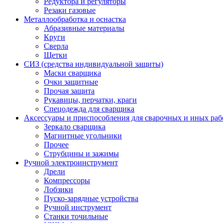
Редуктора и регуляторы
Резаки газовые
Металлообработка и оснастка
Абразивные материалы
Круги
Сверла
Щетки
СИЗ (средства индивидуальной защиты)
Маски сварщика
Очки защитные
Прочая защита
Рукавицы, перчатки, краги
Спецодежда для сварщика
Аксессуары и приспособления для сварочных и иных раб
Зеркало сварщика
Магнитные угольники
Прочее
Струбцины и зажимы
Ручной электроинструмент
Дрели
Компрессоры
Лобзики
Пуско-зарядные устройства
Ручной инструмент
Станки точильные