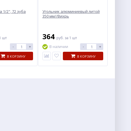
1/2", 72 зуба
Угольник алюминиевый литой
350 мм//Вихрь
364
1 шт
руб.
за 1 шт
-
+
-
+
В наличии
В КОРЗИНУ
В КОРЗИНУ