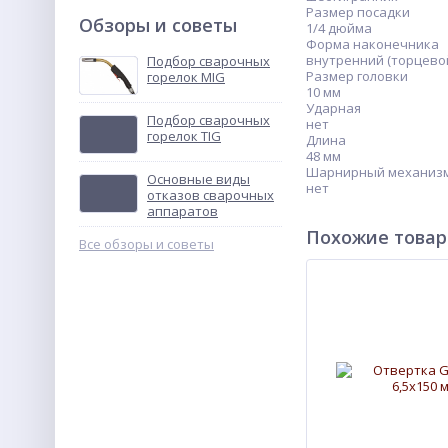
Размер посадки
Обзоры и советы
1/4 дюйма
Форма наконечника
внутренний (торцево
Подбор сварочных
Размер головки
горелок MIG
10 мм
Ударная
Подбор сварочных
нет
горелок TIG
Длина
48 мм
Шарнирный механиз
Основные виды
нет
отказов сварочных
аппаратов
Похожие това
Все обзоры и советы