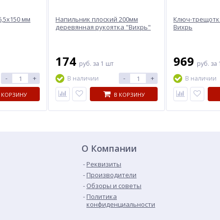
6,5х150 мм
Напильник плоский 200мм
Ключ-трещотка 
деревянная рукоятка "Вихрь"
Вихрь
174
969
руб.
за 1 шт
руб.
за 
-
+
-
+
В наличии
В наличии
 КОРЗИНУ
В КОРЗИНУ
О Компании
Реквизиты
Производители
Обзоры и советы
Политика
конфиденциальности