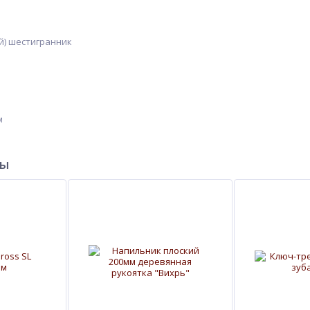
й) шестигранник
м
ры