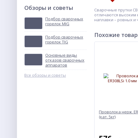
Обзоры и советы
Cварочные прутки СВ-
отличаются высоким к
Подбор сварочных
наплавки – ровных и
горелок MIG
Похожие това
Подбор сварочных
горелок TIG
Основные виды
отказов сварочных
аппаратов
Все обзоры и советы
Проволока нерж. ER3
(кат. 5кг)