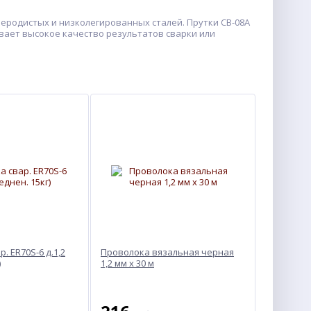
леродистых и низколегированных сталей. Прутки СВ-08А
вает высокое качество результатов сварки или
. ER70S-6 д.1,2
Проволока вязальная черная
)
1,2 мм х 30 м