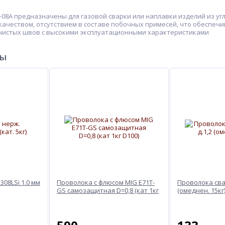
08А предназначены для газовой сварки или наплавки изделий из уг
ачеством, отсутствием в составе побочных примесей, что обеспечи
 чистых швов с высокими эксплуатационными характеристиками
ры
08LSi 1.0 мм
Проволока с флюсом MIG E71T-
Проволока свар
GS самозащитная D=0,8 (кат 1кг
(омеднен. 15кг
D100)