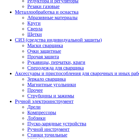
Редуктора и регуляторы
Резаки газовые
Металлообработка и оснастка
Абразивные материалы
Круги
Сверла
Щетки
СИЗ (средства индивидуальной защиты)
Маски сварщика
Очки защитные
Прочая защита
Рукавицы, перчатки, краги
Спецодежда для сварщика
Аксессуары и приспособления для сварочных и иных раб
Зеркало сварщика
Магнитные угольники
Прочее
Струбцины и зажимы
Ручной электроинструмент
Дрели
Компрессоры
Лобзики
Пуско-зарядные устройства
Ручной инструмент
Станки точильные