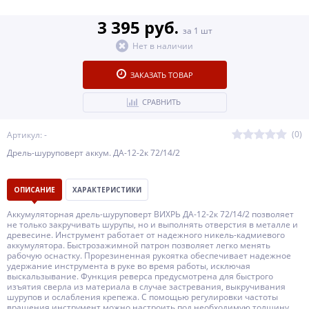
3 395 руб.
за 1 шт
Нет в наличии
ЗАКАЗАТЬ ТОВАР
СРАВНИТЬ
(0)
Артикул: -
Дрель-шуруповерт аккум. ДА-12-2к 72/14/2
ОПИСАНИЕ
ХАРАКТЕРИСТИКИ
Аккумуляторная дрель-шуруповерт ВИХРЬ ДА-12-2к 72/14/2 позволяет
не только закручивать шурупы, но и выполнять отверстия в металле и
древесине. Инструмент работает от надежного никель-кадмиевого
аккумулятора. Быстрозажимной патрон позволяет легко менять
рабочую оснастку. Прорезиненная рукоятка обеспечивает надежное
удержание инструмента в руке во время работы, исключая
выскальзывание. Функция реверса предусмотрена для быстрого
изъятия сверла из материала в случае застревания, выкручивания
шурупов и ослабления крепежа. С помощью регулировки частоты
вращения инструмент можно настроить под необходимую толщину