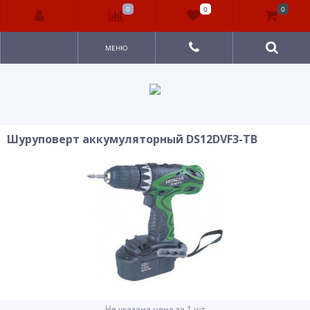
0
0
0
МЕНЮ
Шуруповерт аккумуляторный DS12DVF3-ТВ
Не указана цена за 1 шт