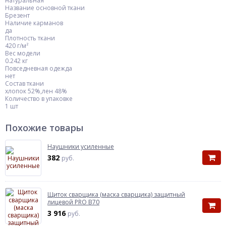
натуральная
Название основной ткани
Брезент
Наличие карманов
да
Плотность ткани
420 г/м²
Вес модели
0.242 кг
Повседневная одежда
нет
Состав ткани
хлопок 52%,лен 48%
Количество в упаковке
1 шт
Похожие товары
Наушники усиленные
382
руб.
Щиток сварщика (маска сварщика) защитный
лицевой PRO B70
3 916
руб.