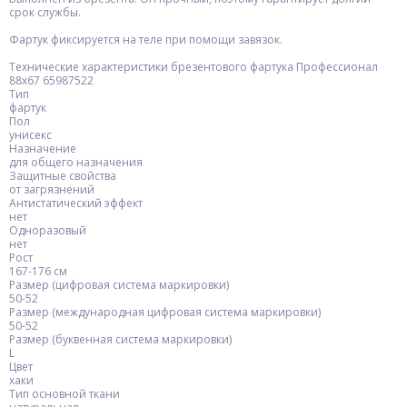
срок службы.
Фартук фиксируется на теле при помощи завязок.
Технические характеристики брезентового фартука Профессионал
88х67 65987522
Тип
фартук
Пол
унисекс
Назначение
для общего назначения
Защитные свойства
от загрязнений
Антистатический эффект
нет
Одноразовый
нет
Рост
167-176 см
Размер (цифровая система маркировки)
50-52
Размер (международная цифровая система маркировки)
50-52
Размер (буквенная система маркировки)
L
Цвет
хаки
Тип основной ткани