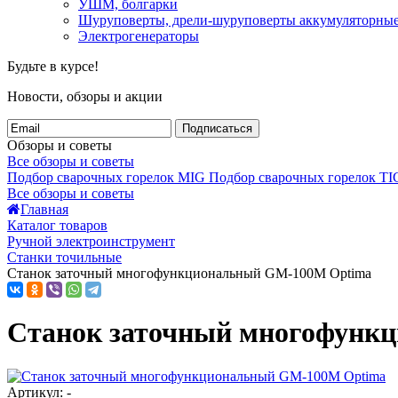
УШМ, болгарки
Шуруповерты, дрели-шуруповерты аккумуляторны
Электрогенераторы
Будьте в курсе!
Новости, обзоры и акции
Подписаться
Обзоры и советы
Все обзоры и советы
Подбор сварочных горелок MIG
Подбор сварочных горелок TI
Все обзоры и советы
Главная
Каталог товаров
Ручной электроинструмент
Станки точильные
Станок заточный многофункциональный GM-100М Optima
Станок заточный многофунк
Артикул: -