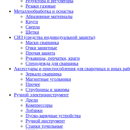
Редуктора и регуляторы
Резаки газовые
Металлообработка и оснастка
Абразивные материалы
Круги
Сверла
Щетки
СИЗ (средства индивидуальной защиты)
Маски сварщика
Очки защитные
Прочая защита
Рукавицы, перчатки, краги
Спецодежда для сварщика
Аксессуары и приспособления для сварочных и иных раб
Зеркало сварщика
Магнитные угольники
Прочее
Струбцины и зажимы
Ручной электроинструмент
Дрели
Компрессоры
Лобзики
Пуско-зарядные устройства
Ручной инструмент
Станки точильные