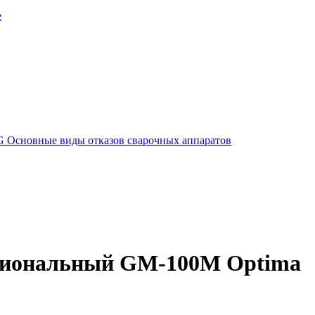
е
G
Основные виды отказов сварочных аппаратов
циональный GM-100М Optima