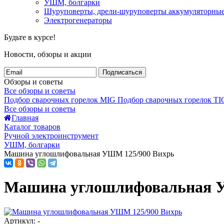
УШМ, болгарки
Шуруповерты, дрели-шуруповерты аккумуляторны
Электрогенераторы
Будьте в курсе!
Новости, обзоры и акции
Подписаться
Обзоры и советы
Все обзоры и советы
Подбор сварочных горелок MIG
Подбор сварочных горелок TI
Все обзоры и советы
Главная
Каталог товаров
Ручной электроинструмент
УШМ, болгарки
Машина углошлифовальная УШМ 125/900 Вихрь
Машина углошлифовальная 
Артикул: -