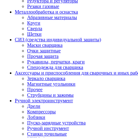
Редуктора и регуляторы
Резаки газовые
Металлообработка и оснастка
Абразивные материалы
Круги
Сверла
Щетки
СИЗ (средства индивидуальной защиты)
Маски сварщика
Очки защитные
Прочая защита
Рукавицы, перчатки, краги
Спецодежда для сварщика
Аксессуары и приспособления для сварочных и иных раб
Зеркало сварщика
Магнитные угольники
Прочее
Струбцины и зажимы
Ручной электроинструмент
Дрели
Компрессоры
Лобзики
Пуско-зарядные устройства
Ручной инструмент
Станки точильные