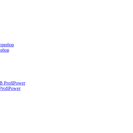
ибор
rofiPower