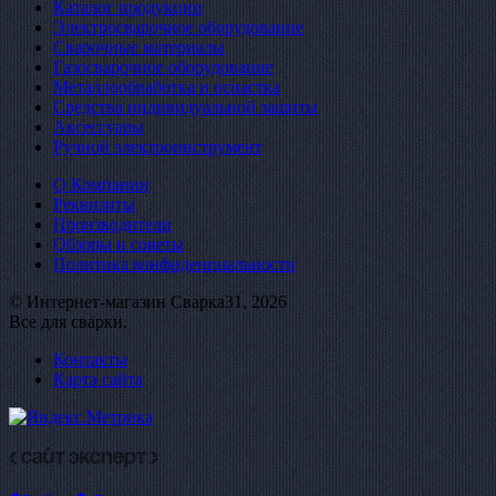
Каталог продукции
Электросварочное оборудование
Сварочные материалы
Газосварочное оборудование
Металлообработка и оснастка
Средства индивидуальной защиты
Аксессуары
Ручной электроинструмент
О Компании
Реквизиты
Производители
Обзоры и советы
Политика конфиденциальности
© Интернет-магазин Сварка31, 2026
Все для сварки.
Контакты
Карта сайта