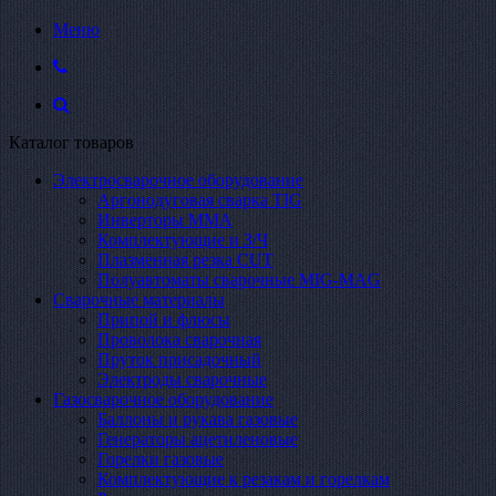
Меню
Каталог товаров
Электросварочное оборудование
Аргонодуговая сварка TIG
Инверторы ММА
Комплектующие и З/Ч
Плазменная резка CUT
Полуавтоматы сварочные MIG-MAG
Сварочные материалы
Припой и флюсы
Проволока сварочная
Пруток присадочный
Электроды сварочные
Газосварочное оборудование
Баллоны и рукава газовые
Генераторы ацетиленовые
Горелки газовые
Комплектующие к резакам и горелкам