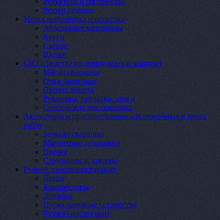
Редуктора и регуляторы
Резаки газовые
Металлообработка и оснастка
Абразивные материалы
Круги
Сверла
Щетки
СИЗ (средства индивидуальной защиты)
Маски сварщика
Очки защитные
Прочая защита
Рукавицы, перчатки, краги
Спецодежда для сварщика
Аксессуары и приспособления для сварочных и иных
работ
Зеркало сварщика
Магнитные угольники
Прочее
Струбцины и зажимы
Ручной электроинструмент
Дрели
Компрессоры
Лобзики
Пуско-зарядные устройства
Ручной инструмент