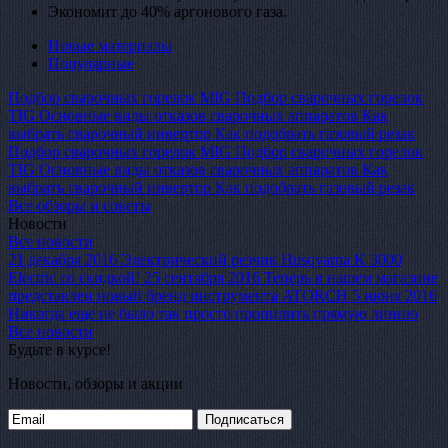
Экономит до 40% аргонового газа.
Новые материалы
Популярные
Подбор сварочных горелок MIG
Подбор сварочных горелок
TIG
Основные виды отказов сварочных аппаратов
Как
выбрать сварочный инвертор
Как подобрать газовый резак
Подбор сварочных горелок MIG
Подбор сварочных горелок
TIG
Основные виды отказов сварочных аппаратов
Как
выбрать сварочный инвертор
Как подобрать газовый резак
Все обзоры и советы
Новости
Все новости
21 декабря 2016
Электрический резчик Husqvarna K 3000
Electric со скидкой!
25 сентября 2016
Теперь в нашем магазине
представлен новый бренд инструмента ATORCH
5 июня 2016
Никогда еще не было так просто пропилить прямую линию
Все новости
Будьте в курсе!
Новости, обзоры и акции
Подписаться