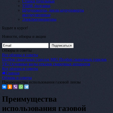
Станки точильные
УШМ, болгарки
Шуруповерты, дрели-шуруповерты
аккумуляторные
Электрогенераторы
Будьте в курсе!
Новости, обзоры и акции
Подписаться
Обзоры и советы
Все обзоры и советы
Подбор сварочных горелок MIG
Подбор сварочных горелок
TIG
Основные виды отказов сварочных аппаратов
Все обзоры и советы
Главная
Обзоры и советы
Преимущества использования газовой линзы
Преимущества
использования газовой