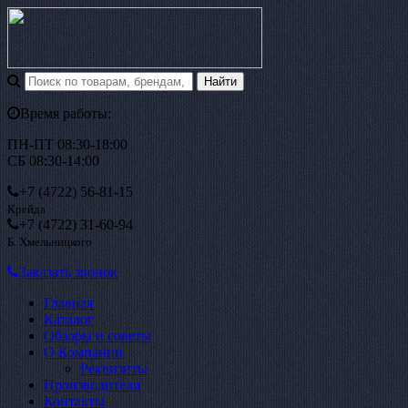
Время работы:
ПН-ПТ 08:30-18:00
СБ 08:30-14:00
+7 (4722)
56-81-15
Крейда
+7 (4722)
31-60-94
Б. Хмельницкого
Заказать звонок
Главная
Каталог
Обзоры и советы
О Компании
Реквизиты
Производители
Контакты