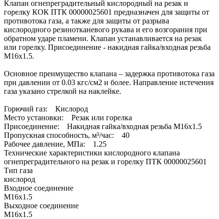
Клапан огнепреградительный кислородный на резак и
горелку КОК ПТК 00000025601 предназначен для защиты от
противотока газа, а также для защиты от разрыва
кислородного резинотканевого рукава и его возгорания при
обратном ударе пламени. Клапан устанавливается на резак
или горелку. Присоединение - накидная гайка/входная резьба
М16х1.5.
Основное преимущество клапана – задержка противотока газа
при давлении от 0.03 кгс/см2 и более. Направление истечения
газа указано стрелкой на наклейке.
Горючий газ: Кислород
Место установки: Резак или горелка
Присоединение: Накидная гайка/входная резьба М16х1.5
Пропускная способность, м³/час: 40
Рабочее давление, МПа: 1.25
Технические характеристики кислородного клапана
огнепреградительного на резак и горелку ПТК 00000025601
Тип газа
кислород
Входное соединение
М16х1.5
Выходное соединение
М16х1.5